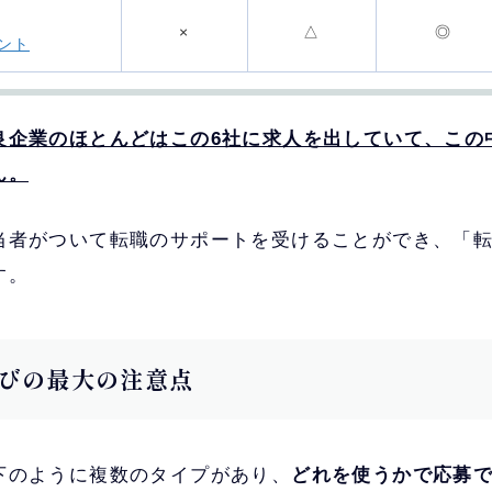
×
△
◎
ント
良企業のほとんどはこの6社に求人を出していて、この
ん。
求人数やサポート実績は国内トップクラス
で、
当者がついて転職のサポートを受けることができ、「
が集中している
す。
新卒領域では最大手なのもあり、
20~30代の
NT
強い
びの最大の注意点
エンジニアや営業職のサポート実績が豊富
で、
面談が可能
半数以上の求人が年収800万以上で、
管理部門や
下のように複数のタイプがあり、
どれを使うかで応募
職に強い