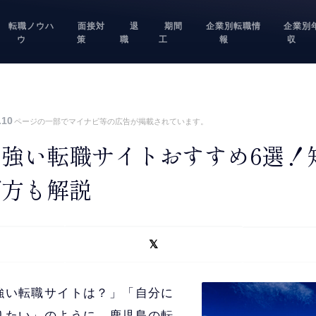
転職ノウハ
面接対
退
期間
企業別転職情
企業別
ウ
策
職
工
報
収
.10
ページの一部でマイナビ等の広告が掲載されています。
強い転職サイトおすすめ6選！
び方も解説
強い転職サイトは？」「自分に
りたい」のように、鹿児島の転