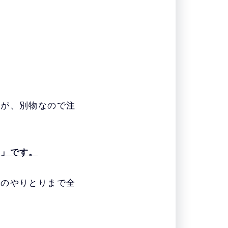
業が運営元で、
外
で、
年収700万円以
すが、別物なので注
ト」です。
とのやりとりまで全