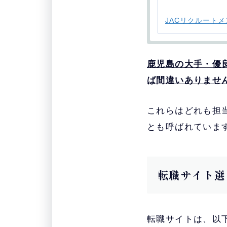
・
JACリクルートメ
・
鹿児島の大手・優
おすすめ
サイト
ば間違いありませ
・
これらはどれも担
doda
とも呼ばれていま
・
マイナビ転職AGE
転職サイト選
・
ワークポート
・
転職サイトは、以
パソナキャリア