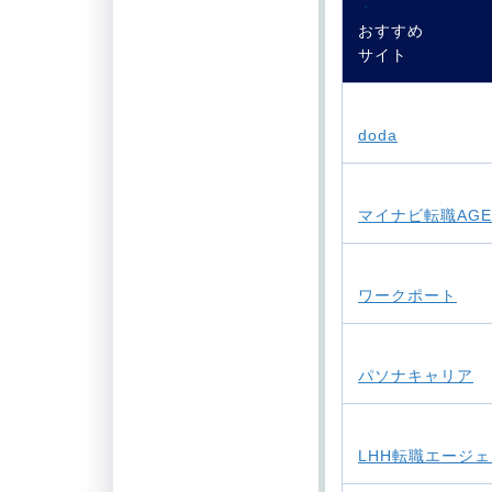
・
おすすめ
サイト
・
doda
・
マイナビ転職AGE
・
ワークポート
・
パソナキャリア
・
LHH転職エージ