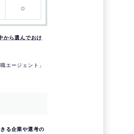
◎
中から選んでおけ
大手優良企業の求人
転職エージェント」
若手のサポートに特に
全国の拠点で対面の
女性の管理職の転
できる企業や選考の