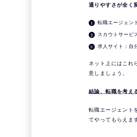
通りやすさが全く
・
LHH転職エージ
転職エージェン
スカウトサービ
・
JACリクルートメ
求人サイト：自
ネット上にはこれ
意しましょう。
結論、転職を考え
転職エージェント
てやってもらえま