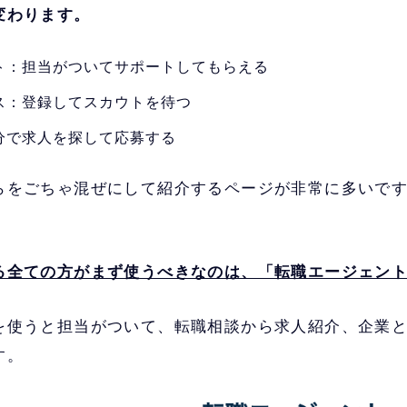
変わります。
世界60の国と地域でサービス提供実績のある企
ェント
資系の転職に強い
ト：担当がついてサポートしてもらえる
ス：登録してスカウトを待つ
ハイクラスの転職で真っ先に名前が上がる老舗
ント
上は登録必須
分で求人を探して応募する
らをごちゃ混ぜにして紹介するページが非常に多いで
る全ての方がまず使うべきなのは、「転職エージェン
を使うと担当がついて、転職相談から求人紹介、企業
す。