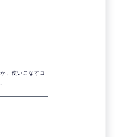
解か、使いこなすコ
う。