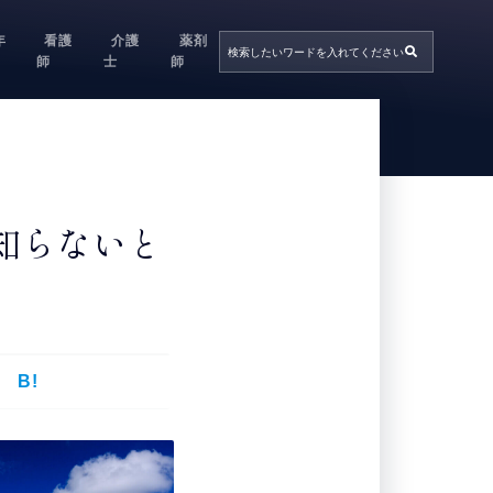
年
看護
介護
薬剤
師
士
師
知らないと
B!