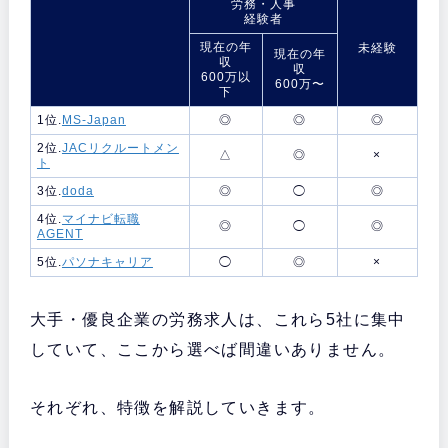
労務・人事
経験者
現在の年
未経験
現在の年
収
収
600万以
600万〜
下
1位.
MS-Japan
◎
◎
◎
2位.
JACリクルートメン
△
◎
×
ト
3位.
doda
◎
◯
◎
4位.
マイナビ転職
◎
◯
◎
AGENT
5位.
パソナキャリア
◯
◎
×
大手・優良企業の労務求人は、これら5社に集中
していて、ここから選べば間違いありません。
それぞれ、特徴を解説していきます。