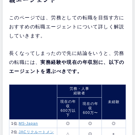
このページでは、労務としての転職を目指す方に
おすすめの転職エージェントについて詳しく解説
していきます。
長くなってしまったので先に結論をいうと、労務
の転職には、
実務経験や現在の年収別に、以下の
エージェントを選ぶべきです。
労務・人事
経験者
現在の年
未経験
現在の年
収
収
600万以
600万〜
下
1位.
MS-Japan
◎
◎
◎
2位.
JACリクルートメン
△
◎
×