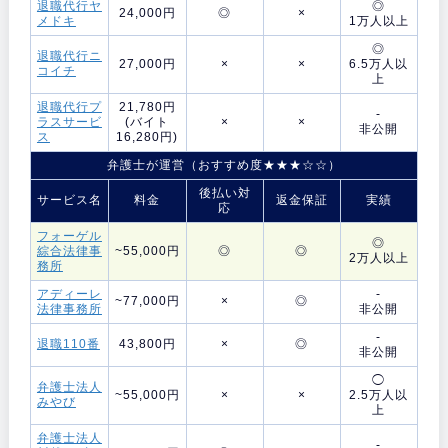
退職代行ヤ
◎
24,000円
◎
×
メドキ
1万人以上
◎
退職代行ニ
27,000円
×
×
6.5万人以
コイチ
上
退職代行プ
21,780円
-
ラスサービ
(バイト
×
×
非公開
ス
16,280円)
弁護士が運営（おすすめ度★★★☆☆）
後払い対
サービス名
料金
返金保証
実績
応
フォーゲル
◎
綜合法律事
~55,000円
◎
◎
2万人以上
務所
アディーレ
-
~77,000円
×
◎
法律事務所
非公開
-
退職110番
43,800円
×
◎
非公開
◯
弁護士法人
~55,000円
×
×
2.5万人以
みやび
上
弁護士法人
-