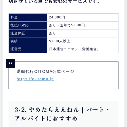
功させている点でも安心のサービスです。
料金
24,000円
後払い対応
あり（追加で5,000円）
返金保証
あり
実績
5,000人以上
運営元
日本通信ユニオン（労働組合）
退職代行OITOMA公式ページ
https://o-itoma.jp
3-2. やめたらええねん｜パート・
アルバイトにおすすめ