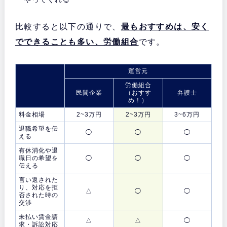
比較すると以下の通りで、
最もおすすめは、安く
でできることも多い、労働組合
です。
運営元
労働組合
民間企業
（おすす
弁護士
め！）
料金相場
2~3万円
2~3万円
3~6万円
退職希望を伝
◯
◯
◯
える
有休消化や退
職日の希望を
◯
◯
◯
伝える
言い返された
り、対応を拒
△
◯
◯
否された時の
交渉
未払い賃金請
△
△
◯
求・訴訟対応