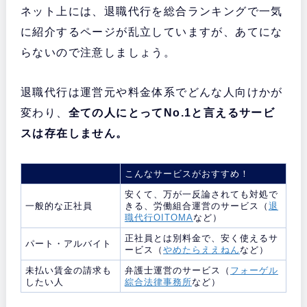
ネット上には、退職代行を総合ランキングで一気
に紹介するページが乱立していますが、あてにな
らないので注意しましょう。
退職代行は運営元や料金体系でどんな人向けかが
変わり、
全ての人にとってNo.1と言えるサービ
スは存在しません。
こんなサービスがおすすめ！
安くて、万が一反論されても対処で
一般的な正社員
きる、労働組合運営のサービス（
退
職代行OITOMA
など）
正社員とは別料金で、安く使えるサ
パート・アルバイト
ービス（
やめたらええねん
など）
未払い賃金の請求も
弁護士運営のサービス（
フォーゲル
したい人
綜合法律事務所
など）