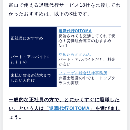
富山で使える退職代行サービス18社を比較してわ
かったおすすめは、以下の3社です。
退職代行OITOMA
反論されても交渉してくれて安
正社員におすすめ
心！労働組合運営のおすすめ
No.1
やめたらええねん
パート・アルバイトに
パート・アルバイトだと、料金
おすすめ
が安い
フォーゲル綜合法律事務所
未払い賃金の請求まで
弁護士運営の中でも、トップク
したい人向け
ラスの実績
一般的な正社員の方で、とにかくすぐに退職した
い、という人は「
退職代行OITOMA
」を選びまし
ょう。