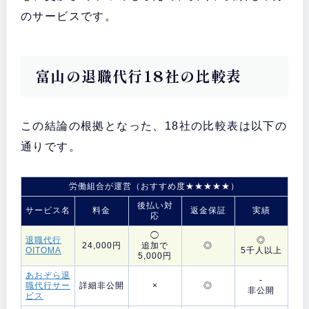
のサービスです。
富山の退職代行18社の比較表
この結論の根拠となった、18社の比較表は以下の
通りです。
労働組合が運営（おすすめ度★★★★★）
後払い対
サービス名
料金
返金保証
実績
応
◯
退職代行
◎
24,000円
追加で
◎
OITOMA
5千人以上
5,000円
あおぞら退
-
職代行サー
詳細非公開
×
◎
非公開
ビス