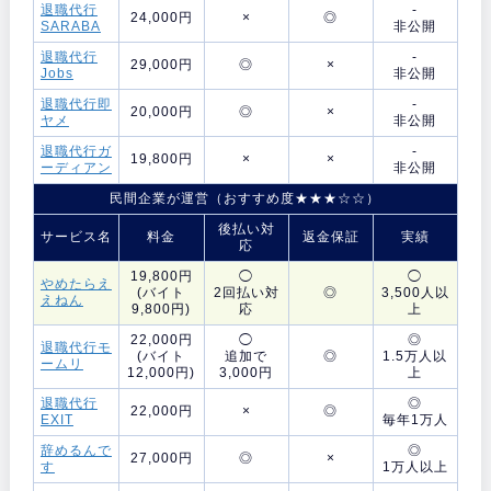
退職代行
-
24,000円
×
◎
SARABA
非公開
退職代行
-
29,000円
◎
×
Jobs
非公開
退職代行即
-
20,000円
◎
×
ヤメ
非公開
退職代行ガ
-
19,800円
×
×
ーディアン
非公開
民間企業が運営（おすすめ度★★★☆☆）
後払い対
サービス名
料金
返金保証
実績
応
19,800円
◯
◯
やめたらえ
(バイト
2回払い対
◎
3,500人以
えねん
9,800円)
応
上
22,000円
◯
◎
退職代行モ
(バイト
追加で
◎
1.5万人以
ームリ
12,000円)
3,000円
上
退職代行
◎
22,000円
×
◎
EXIT
毎年1万人
辞めるんで
◎
27,000円
◎
×
す
1万人以上