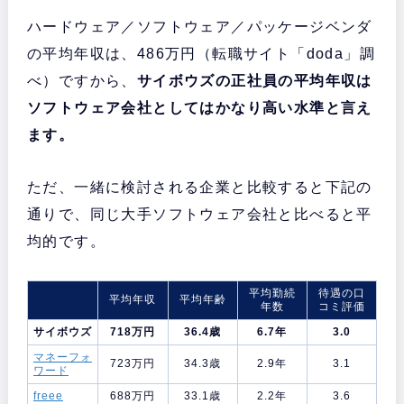
ハードウェア／ソフトウェア／パッケージベンダ
の平均年収は、486万円（転職サイト「doda」調
べ）ですから、
サイボウズの正社員の平均年収は
ソフトウェア会社としてはかなり高い水準と言え
ます。
ただ、一緒に検討される企業と比較すると下記の
通りで、同じ大手ソフトウェア会社と比べると平
均的です。
平均勤続
待遇の口
平均年収
平均年齢
年数
コミ評価
サイボウズ
718万円
36.4歳
6.7年
3.0
マネーフォ
723万円
34.3歳
2.9年
3.1
ワード
freee
688万円
33.1歳
2.2年
3.6