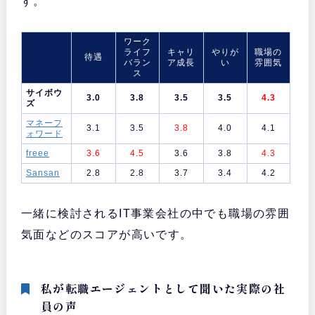
す。
ワーク
ライフ
キャリ
やりが
職場の
待遇
バラン
ア成長
い
雰囲気
ス
サイボウ
3.0
3.8
3.5
3.5
4.3
ズ
マネーフ
3.1
3.5
3.8
4.0
4.1
ォワード
freee
3.6
4.5
3.6
3.8
4.3
Sansan
2.8
2.8
3.7
3.4
4.2
一緒に検討されるIT事業会社の中でも職場の雰囲
気面などのスコアが高いです。
私が転職エージェントとして聞いた実際の社
員の声