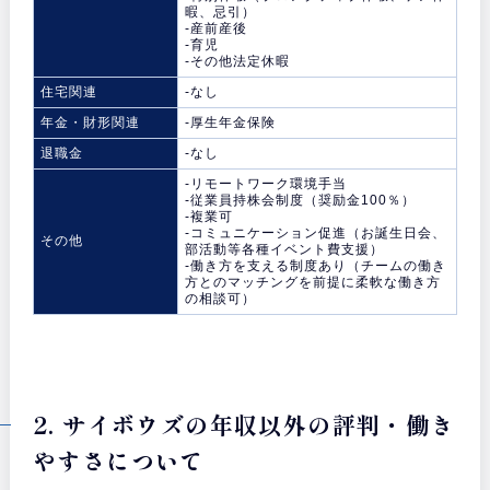
暇、忌引）
-産前産後
-育児
-その他法定休暇
住宅関連
-なし
年金・財形関連
-厚生年金保険
退職金
-なし
-リモートワーク環境手当
-従業員持株会制度（奨励金100％）
-複業可
-コミュニケーション促進（お誕生日会、
その他
部活動等各種イベント費支援）
-働き方を支える制度あり（チームの働き
方とのマッチングを前提に柔軟な働き方
の相談可）
2. サイボウズの年収以外の評判・働き
やすさについて