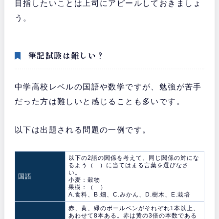
目指したいことは上司にアピールしておきましょ
う。
筆記試験は難しい？
中学高校レベルの国語や数学ですが、勉強が苦手
だった方は難しいと感じることも多いです。
以下は出題される問題の一例です。
以下の2語の関係を考えて、同じ関係の対にな
るよう（ ）に当てはまる言葉を選びなさ
い。
国語
小麦：穀物
果樹：（ ）
A.食料、B.畑、C.みかん、D.樹木、E.栽培
赤、黄、緑のボールペンがそれぞれ1本以上、
あわせて8本ある。赤は黄の3倍の本数である