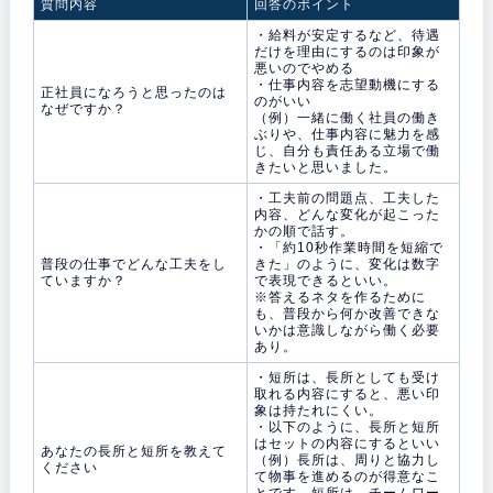
質問内容
回答のポイント
・給料が安定するなど、待遇
だけを理由にするのは印象が
悪いのでやめる
・仕事内容を志望動機にする
正社員になろうと思ったのは
のがいい
なぜですか？
（例）一緒に働く社員の働き
ぶりや、仕事内容に魅力を感
じ、自分も責任ある立場で働
きたいと思いました。
・工夫前の問題点、工夫した
内容、どんな変化が起こった
かの順で話す。
・「約10秒作業時間を短縮で
普段の仕事でどんな工夫をし
きた」のように、変化は数字
ていますか？
で表現できるといい。
※答えるネタを作るために
も、普段から何か改善できな
いかは意識しながら働く必要
あり。
・短所は、長所としても受け
取れる内容にすると、悪い印
象は持たれにくい。
・以下のように、長所と短所
はセットの内容にするといい
あなたの長所と短所を教えて
（例）長所は、周りと協力し
ください
て物事を進めるのが得意なこ