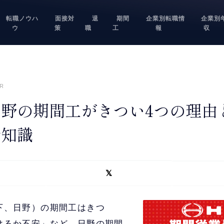
転職ノウハ
面接対
退
期間
企業別転職情
企業別
ウ
策
職
工
報
収
R
野の期間工がきつい4つの理由
全知識
下、日野）の期間工はきつ
けるか不安」など、日野の期間