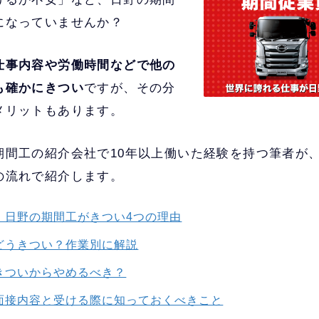
になっていませんか？
仕事内容や労働時間などで他の
も確かにきつい
ですが、その分
メリットもあります。
期間工の紹介会社で10年以上働いた経験を持つ筆者が
の流れで紹介します。
！日野の期間工がきつい4つの理由
どうきつい？作業別に解説
きついからやめるべき？
面接内容と受ける際に知っておくべきこと