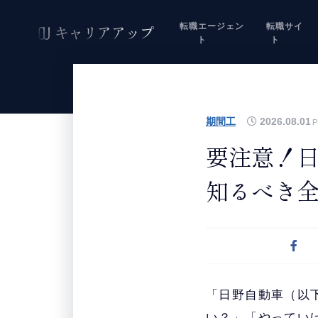
転職エージェン
転職サイ
ト
ト
期間工
2026.08.01
P
要注意！日
知るべき
「日野自動車（以
い？」「やってい