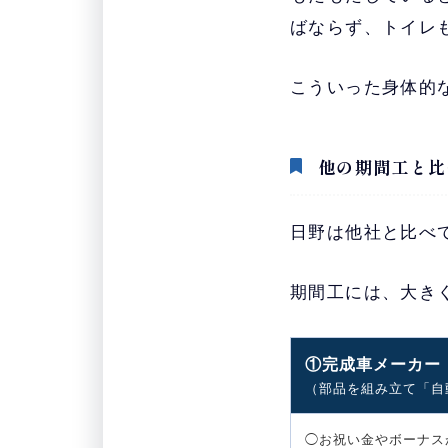
ばならず、トイレ
こういった身体的
他の期間工と比
日野は他社と比べ
期間工には、大き
①完成車メーカー
（部品を組み立て「自
◯お祝い金やボーナス