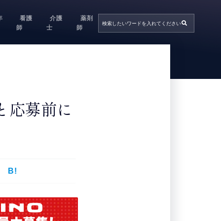
年
看護
介護
薬剤
師
士
師
と応募前に
B!