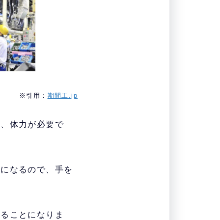
※引用：
期間工.jp
く、体力が必要で
とになるので、手を
することになりま