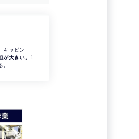
。キャビン
担が大きい。
1
る。