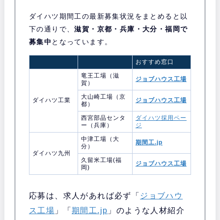
ダイハツ期間工の最新募集状況をまとめると以
下の通りで、
滋賀・京都・兵庫・大分・福岡で
募集中
となっています。
おすすめ窓口
竜王工場（滋
ジョブハウス工場
賀）
大山崎工場（京
ダイハツ工業
ジョブハウス工場
都）
西宮部品センタ
ダイハツ採用ペー
ー（兵庫）
ジ
中津工場（大
期間工.jp
分）
ダイハツ九州
久留米工場(福
ジョブハウス工場
岡)
応募は、求人があれば必ず
「
ジョブハウ
ス工場
」「
期間工.jp
」のような人材紹介