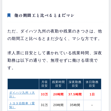
他の期間工と比べるとまだマシ
ただ、ダイハツ九州の夜勤や残業のきつさは、他
の期間工と比べるとまだ少なく、マシな方です。
求人票に目安として書かれている残業時間、深夜
勤務は以下の通りで、無理せずに働ける環境で
す。
月収
残業時間
深夜勤務
休日勤務
目安
目安
目安
目安
ダイハツ九州（大
33万
20時間
37.5時間
1日
分）
トヨタ自動車（愛
31万
20時間
35時間
–
知）