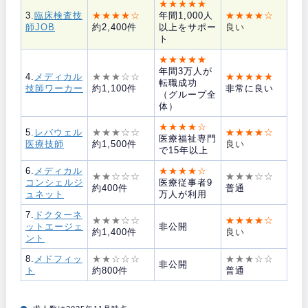
★★★★★
3.
臨床検査技
★★★★☆
年間1,000人
★★★★☆
師JOB
約2,400件
以上をサポー
良い
ト
★★★★★
年間3万人が
4.
メディカル
★★★☆☆
★★★★★
転職成功
技師ワーカー
約1,100件
非常に良い
（グループ全
体）
★★★★☆
5.
レバウェル
★★★☆☆
★★★★☆
医療福祉専門
医療技師
約1,500件
良い
で15年以上
6.
メディカル
★★★★☆
★★☆☆☆
★★★☆☆
コンシェルジ
医療従事者9
約400件
普通
ュネット
万人が利用
7.
ドクターネ
★★★☆☆
★★★★☆
ットエージェ
非公開
約1,400件
良い
ント
8.
メドフィッ
★★☆☆☆
★★★☆☆
非公開
ト
約800件
普通