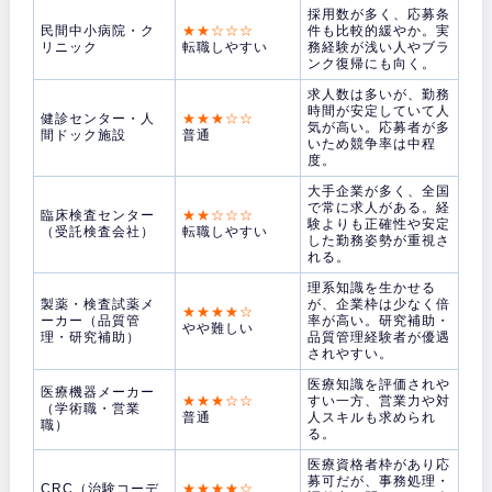
採用数が多く、応募条
民間中小病院・ク
★★☆☆☆
件も比較的緩やか。実
リニック
転職しやすい
務経験が浅い人やブラ
ンク復帰にも向く。
求人数は多いが、勤務
時間が安定していて人
健診センター・人
★★★☆☆
気が高い。応募者が多
間ドック施設
普通
いため競争率は中程
度。
大手企業が多く、全国
で常に求人がある。経
臨床検査センター
★★☆☆☆
験よりも正確性や安定
（受託検査会社）
転職しやすい
した勤務姿勢が重視さ
れる。
理系知識を生かせる
製薬・検査試薬メ
が、企業枠は少なく倍
★★★★☆
ーカー（品質管
率が高い。研究補助・
やや難しい
理・研究補助）
品質管理経験者が優遇
されやすい。
医療知識を評価されや
医療機器メーカー
★★★☆☆
すい一方、営業力や対
（学術職・営業
普通
人スキルも求められ
職）
る。
医療資格者枠があり応
募可だが、事務処理・
CRC（治験コーデ
★★★★☆