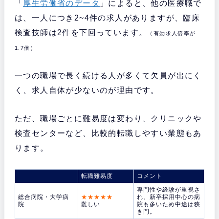
「
厚生労働省のデータ
」によると、他の医療職で
は、一人につき2~4件の求人がありますが、臨床
検査技師は2件を下回っています。
（有効求人倍率が
1.7倍）
一つの職場で長く続ける人が多くて欠員が出にく
く、求人自体が少ないのが理由です。
ただ、職場ごとに難易度は変わり、クリニックや
検査センターなど、比較的転職しやすい業態もあ
ります。
転職難易度
コメント
専門性や経験が重視さ
総合病院・大学病
★★★★★
れ、新卒採用中心の病
院
難しい
院も多いため中途は狭
き門。