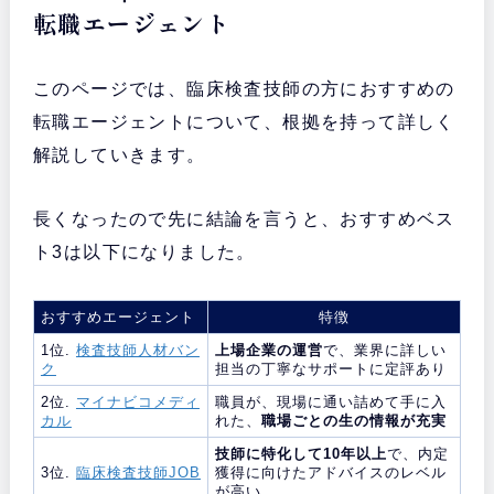
転職エージェント
このページでは、臨床検査技師の方におすすめの
転職エージェントについて、根拠を持って詳しく
解説していきます。
長くなったので先に結論を言うと、おすすめベス
ト3は以下になりました。
おすすめエージェント
特徴
1位.
検査技師人材バン
上場企業の運営
で、業界に詳しい
ク
担当の丁寧なサポートに定評あり
2位.
マイナビコメディ
職員が、現場に通い詰めて手に入
カル
れた、
職場ごとの生の情報が充実
技師に特化して10年以上
で、内定
3位.
臨床検査技師JOB
獲得に向けたアドバイスのレベル
が高い